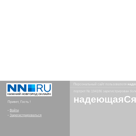
Персональный сайт пользователя
над
портрет № 194186 зарегистрирован боле
надеющаяС
Привет, Гость !
-
Войти
-
Зарегистрироваться