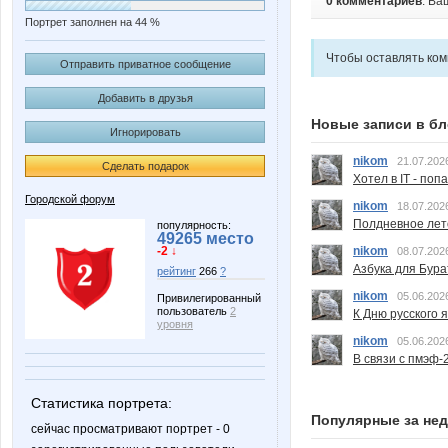
0 комментариев
. Ва
Портрет заполнен на 44 %
Чтобы оставлять ко
Отправить приватное сообщение
Добавить в друзья
Новые записи в бл
Игнорировать
nikom
21.07.202
Сделать подарок
Хотел в IT - поп
Городской форум
nikom
18.07.202
Полдневное лет
популярность:
49265 место
-2 ↓
nikom
08.07.202
Азбука для Бура
рейтинг
266
?
nikom
05.06.202
Привилегированный
пользователь
2
К Дню русского 
уровня
nikom
05.06.202
В связи с пмэф-
Статистика портрета:
Популярные за не
сейчас просматривают портрет - 0