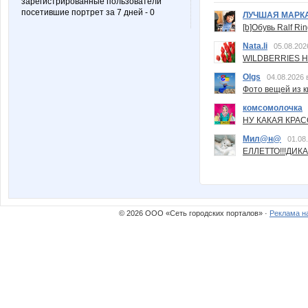
зарегистрированные пользователи
посетившие портрет за 7 дней - 0
ЛУЧШАЯ МАРК
[b]Обувь Ralf Ri
Nata.li
05.08.202
WILDBERRIES Н
Olgs
04.08.2026 
Фото вещей из ки
комсомолочка
НУ КАКАЯ КРАСОТ
Мил@н@
01.08
ЕЛЛЕТТО!!!ДИК
© 2026 ООО «Сеть городских порталов» ·
Реклама н