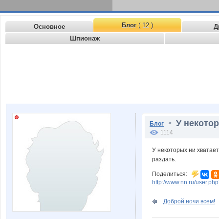
Блог
( 12 )
Основное
Д
Шпионаж
У некотор
>
Блог
1114
У некоторых ни хватает
раздать.
Поделиться:
http://www.nn.ru/user.
Доброй ночи всем!