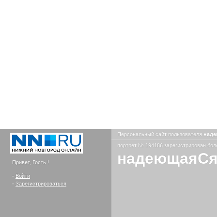
Персональный сайт пользователя
над
портрет № 194186 зарегистрирован боле
надеющаяС
Привет, Гость !
-
Войти
-
Зарегистрироваться