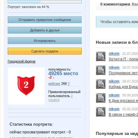
0 комментариев
. Ва
Портрет заполнен на 44 %
Отправить приватное сообщение
Чтобы оставлять ко
Добавить в друзья
Игнорировать
Новые записи в бл
Сделать подарок
nikom
21.07.202
Хотел в IT - поп
Городской форум
nikom
18.07.202
популярность:
Полдневное лет
49265 место
-2 ↓
nikom
08.07.202
рейтинг
266
?
Азбука для Бура
Привилегированный
nikom
05.06.202
пользователь
2
уровня
К Дню русского 
nikom
05.06.202
В связи с пмэф-
Статистика портрета:
сейчас просматривают портрет - 0
Популярные за не