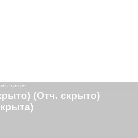
татус
«трастовый»
крыто) (Отч. скрыто)
скрыта)