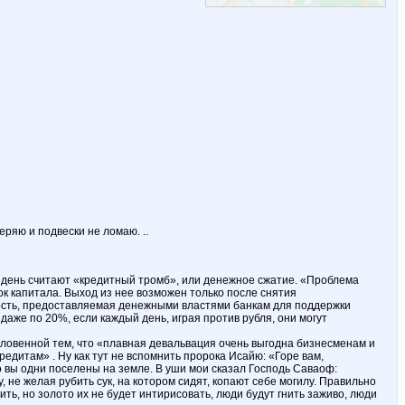
еряю и подвески не ломаю. ..
 день считают «кредитный тромб», или денежное сжатие. «Проблема
к капитала. Выход из нее возможен только после снятия
ость, предоставляемая денежными властями банкам для поддержки
даже по 20%, если каждый день, играя против рубля, они могут
словенной тем, что «плавная девальвация очень выгодна бизнесменам и
едитам» . Ну как тут не вспомнить пророка Исайю: «Горе вам,
о вы одни поселены на земле. В уши мои сказал Господь Саваоф:
 не желая рубить сук, на котором сидят, копают себе могилу. Правильно
ть, но золото их не будет интирисовать, люди будут гнить заживо, люди