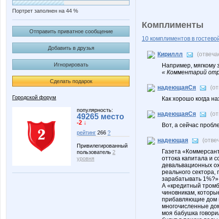
Портрет заполнен на 44 %
Комплименты
Отправить приватное сообщение
10 комплиментов в гостевой
Добавить в друзья
Кириллл
(отвеча
Игнорировать
Например, мягкому 
« Комментарий отр
Сделать подарок
надеющаяСя
(о
Городской форум
Как хорошо когда н
популярность:
надеющаяСя
(о
49265 место
-2 ↓
Вот, а сейчас пробл
рейтинг
266
?
надеющая
(отве
Привилегированный
Газета «Коммерсант
пользователь
2
оттока капитала и 
уровня
девальвационных ож
реального сектора, 
зарабатывать 1%?» 
А «кредитный тромб
чиновникам, которые
прибавляющие дом к
многочисленные домы
моя бабушка говорил