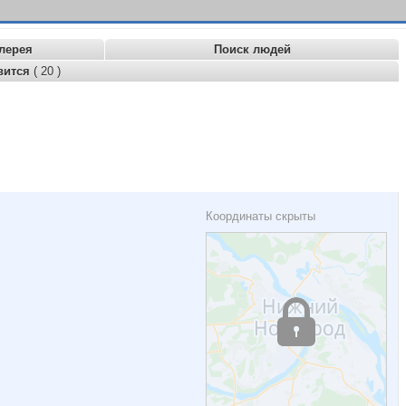
лерея
Поиск людей
вится
( 20 )
Координаты скрыты