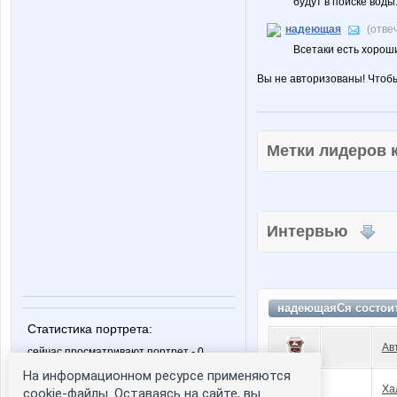
будут в поиске воды
надеющая
(отве
Всетаки есть хорош
Вы не авторизованы! Чтоб
Метки лидеров
Интервью
надеющаяСя состои
Статистика портрета:
Ав
сейчас просматривают портрет - 0
зарегистрированные пользователи
На информационном ресурсе применяются
посетившие портрет за 7 дней - 0
Ха
cookie-файлы. Оставаясь на сайте, вы