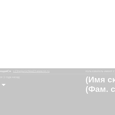
еющаяСя
:
s13negurochka13.www.nn.ru
пользователь имеет с
(Имя с
е 1 года назад
я
(Фам. 