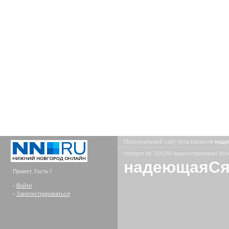
Персональный сайт пользователя
над
портрет № 194186 зарегистрирован боле
надеющаяС
Привет, Гость !
-
Войти
-
Зарегистрироваться