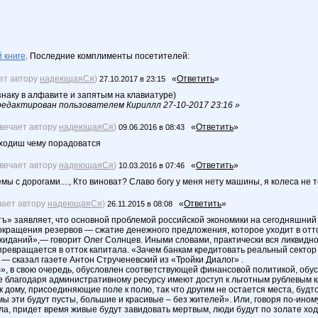
 книге
. Последние комплименты посетителей:
ет автору
надеющаяСя
)
«
Ответить
»
27.10.2017 в 23:15
знаку в алфавите и запятым на клавиатуре)
едактирован пользователем Кириллл 27-10-2017 23:16 »
твечает автору
надеющаяСя
)
«
Ответить
»
09.06.2016 в 08:43
аходиш чему порадоватся
твечает автору
надеющаяСя
)
«
Ответить
»
10.03.2016 в 07:46
емы с дорогами...., Кто виноват? Славо богу у меня нету машины, я колеса не т
чает автору
надеющаяСя
)
«
Ответить
»
26.11.2015 в 08:08
ъ» заявляет, что основной проблемой российской экономики на сегодняшний
сокращения резервов — сжатие денежного предложения, которое уходит в отто
иданий»,— говорит Олег Солнцев. Иными словами, практически вся ликвидн
превращается в отток капитала. «Зачем банкам кредитовать реальный сектор 
— сказал газете Антон Струченевский из «Тройки Диалог» .
», в свою очередь, обусловлен соответствующей финансовой политикой, обу
 благодаря административному ресурсу имеют доступ к льготным рублевым кр
 дому, присоединяющие поле к полю, так что другим не остается места, будт
 эти будут пусты, большие и красивые – без жителей». Или, говоря по-иному,
а, придет время живые будут завидовать мертвым, люди будут по золате ходи