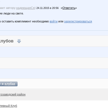
.
чает автору
надеющаяСя
)
«
Ответить
»
24.11.2015 в 20:56
ие люди на свете.
ы оставить комплимент необходимо
войти
или
зарегистрироваться
 клубов
т в
клубах
тозаводский район
лявный Клуб