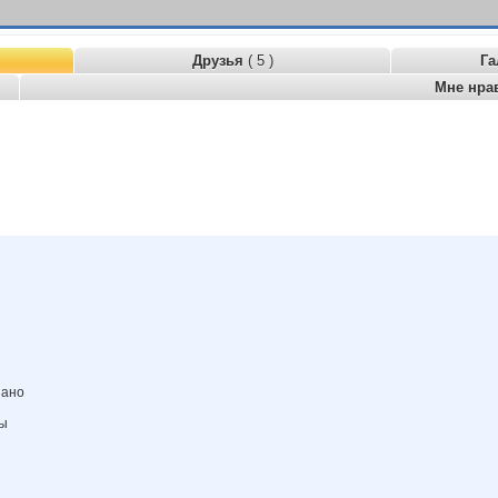
Друзья
( 5 )
Га
Мне нра
зано
ны